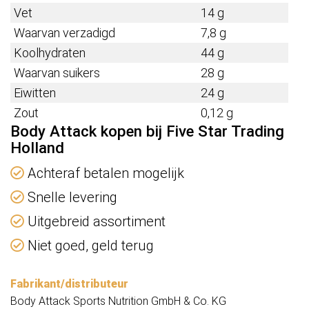
Vet
14 g
Waarvan verzadigd
7,8 g
Koolhydraten
44 g
Waarvan suikers
28 g
Eiwitten
24 g
Zout
0,12 g
Body Attack kopen bij Five Star Trading
Holland
Achteraf betalen mogelijk
Snelle levering
Uitgebreid assortiment
Niet goed, geld terug
Fabrikant/distributeur
Body Attack Sports Nutrition GmbH & Co. KG