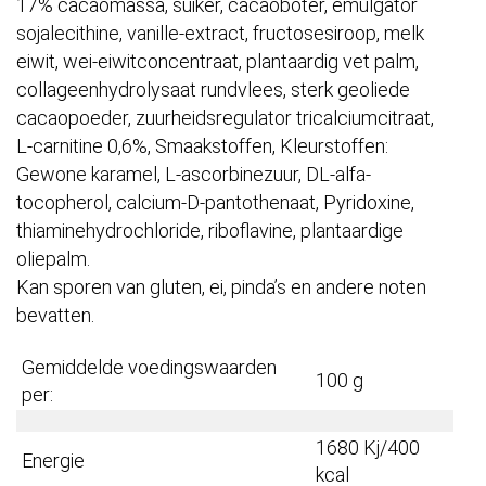
17% cacaomassa, suiker, cacaoboter, emulgator
sojalecithine, vanille-extract, fructosesiroop, melk
eiwit, wei-eiwitconcentraat, plantaardig vet palm,
collageenhydrolysaat rundvlees, sterk geoliede
cacaopoeder, zuurheidsregulator tricalciumcitraat,
L-carnitine 0,6%, Smaakstoffen, Kleurstoffen:
Gewone karamel, L-ascorbinezuur, DL-alfa-
tocopherol, calcium-D-pantothenaat, Pyridoxine,
thiaminehydrochloride, riboflavine, plantaardige
oliepalm.
Kan sporen van gluten, ei, pinda’s en andere noten
bevatten.
Gemiddelde voedingswaarden
100 g
per:
1680 Kj/400
Energie
kcal