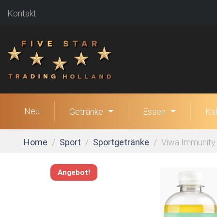
Kontakt
Neu
Getränke
Essen
Ka
Home
Sport
Sportgetränke
Viwa Immunity 
Angebot!