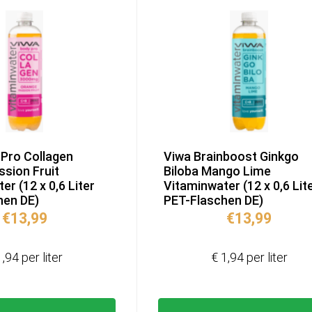
Pro Collagen
Viwa Brainboost Ginkgo
sion Fruit
Biloba Mango Lime
er (12 x 0,6 Liter
Vitaminwater (12 x 0,6 Lit
hen DE)
PET-Flaschen DE)
€
13,99
€
13,99
1,94 per liter
€ 1,94 per liter