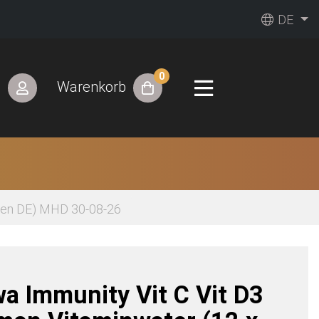
DE
0
n
Warenkorb
schen DE) MHD 30-08-26
wa Immunity Vit C Vit D3