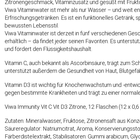
Zitronengeschmack, Vitaminzusatz und gesüßt mit Frukto
Viwa Vitaminwater ist mehr als nur Wasser – und weit e
Erfrischungsgetränken. Es ist ein funktionelles Getränk, s
bewussten Lebensstil.
Viwa Vitaminwater ist derzeit in fünf verschiedenen Ge
erhältlich – da findet jeder seinen Favoriten. Es unterstü
und fördert den Flüssigkeitshaushalt.
Vitamin C, auch bekannt als Ascorbinsäure, trägt zum Sch
unterstützt außerdem die Gesundheit von Haut, Blutgef
Vitamin D3 ist wichtig für Knochenwachstum und -entwic
gegen bestimmte Krankheiten und trägt zu einer normal
Viwa Immunity Vit C Vit D3 Zitrone, 12 Flaschen (12 x 0,6 l
Zutaten: Mineralwasser, Fruktose, Zitronensaft aus Konzen
Säureregulator: Natriumcitrat, Aroma, Konservierungssto
Färberdistelextrakt, Stabilisatoren: Gummi arabicum, Glyc