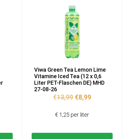
Viwa Green Tea Lemon Lime
Vitamine Iced Tea (12 x 0,6
er
Liter PET-Flaschen DE) MHD
27-08-26
Ursprünglicher
Aktueller
€
13,99
€
8,99
Preis
Preis
war:
ist:
€ 1,25 per liter
€13,99
€8,99.