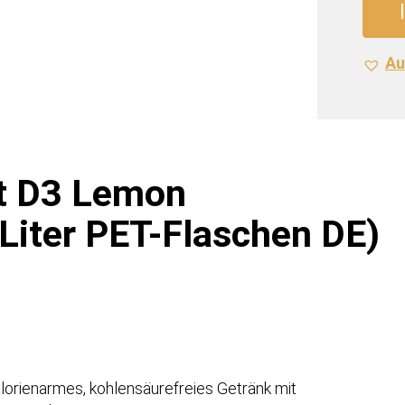
D3
Lemo
Au
Vitam
(12
x
0,6
Liter
PET-
it D3 Lemon
Flasc
 Liter PET-Flaschen DE)
DE)
MHD
30-
08-
26
Meng
kalorienarmes, kohlensäurefreies Getränk mit