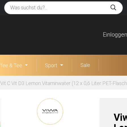
Einlogge
Sale
ffee & Tee
Sport
Vit C Vit D3 Lemon Vitaminwater (12 x 0,6 Liter PET-Fla
Vi