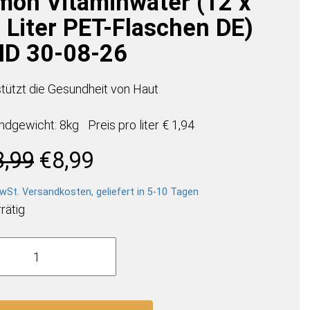
mon Vitaminwater (12 x
6 Liter PET-Flaschen DE)
D 30-08-26
stützt die Gesundheit von Haut
ndgewicht: 8kg
Preis pro
liter
€ 1,94
Ursprünglicher
Aktueller
3,99
€
8,99
Preis
Preis
war:
ist:
wSt. Versandkosten, geliefert in 5-10 Tagen
€13,99
€8,99.
rätig
ity