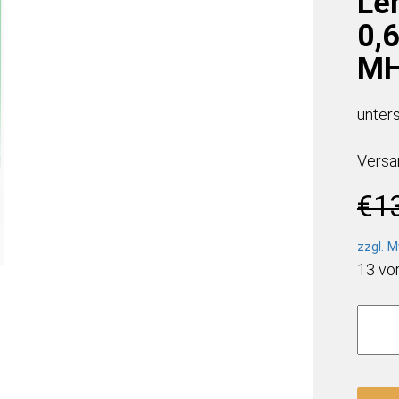
Le
0,
MH
unter
Versa
€
1
zzgl. M
13 vor
Viwa
Immun
Vit
C
Vit