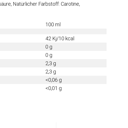
ure, Natürlicher Farbstoff: Carotine,
100 ml
42 Kj/10 kcal
0 g
0 g
2,3 g
2,3 g
<0,06 g
<0,01 g