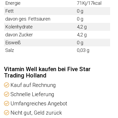
Energie
71Kj/17kcal
Fett
0 g
davon ges. Fettsäuren
0 g
Kolenhydrate
4,2 g
davon Zucker
4,2 g
Eisweiß
0 g
Salz
0,03 g
Vitamin Well kaufen bei Five Star
Trading Holland
Kauf auf Rechnung
Schnelle Lieferung
Umfangreiches Angebot
Nicht gut, Geld zurück