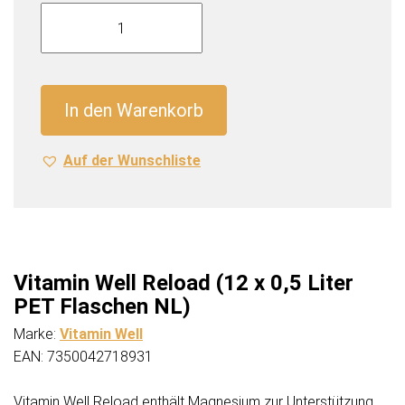
Vitamin
Well
Reload
(12
x
In den Warenkorb
0,5
Liter
Auf der Wunschliste
PET
Flaschen
NL)
Menge
Vitamin Well Reload (12 x 0,5 Liter
PET Flaschen NL)
Marke:
Vitamin Well
EAN: 7350042718931
Vitamin Well Reload enthält Magnesium zur Unterstützung