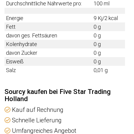
Durchschnittliche Nährwerte pro:
100 ml
Energie
9 Kj/2 kcal
Fett
0 g
davon ges. Fettsäuren
0 g
Kolenhydrate
0 g
davon Zucker
0 g
Eisweiß
0 g
Salz
0,01 g
Sourcy kaufen bei Five Star Trading
Holland
Kauf auf Rechnung
Schnelle Lieferung
Umfangreiches Angebot