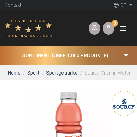
Kontakt
DE
0
SORTIMENT (ÜBER 1.000 PRODUKTE)
Home
Sport
Sportgetränke
Sourcy Vitamin Water Erd