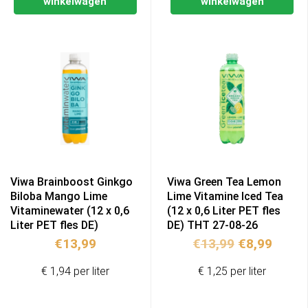
winkelwagen
winkelwagen
Viwa Brainboost Ginkgo
Viwa Green Tea Lemon
Biloba Mango Lime
Lime Vitamine Iced Tea
Vitaminewater (12 x 0,6
(12 x 0,6 Liter PET fles
Liter PET fles DE)
DE) THT 27-08-26
Oorspronkel
Huidi
€
13,99
€
13,99
€
8,99
prijs
prijs
€ 1,94 per liter
€ 1,25 per liter
was:
is:
€13,99.
€8,99