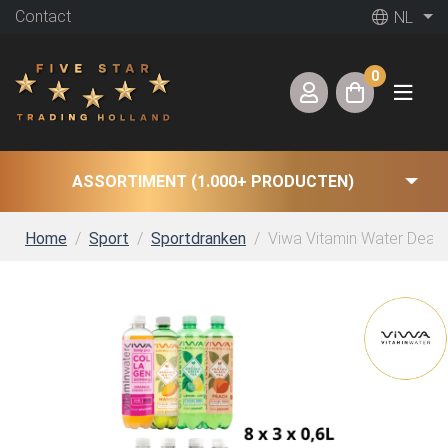
Contact
NL
0
ASSORTIMENT (1.000+ PRODUCTEN)
Home
Sport
Sportdranken
Viwa Vitamin Water Deal (8