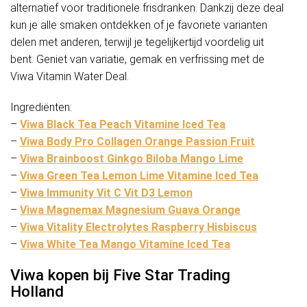
alternatief voor traditionele frisdranken. Dankzij deze deal
kun je alle smaken ontdekken of je favoriete varianten
delen met anderen, terwijl je tegelijkertijd voordelig uit
bent. Geniet van variatie, gemak en verfrissing met de
Viwa Vitamin Water Deal.
Ingrediënten:
–
Viwa Black Tea Peach Vitamine Iced Tea
–
Viwa Body Pro Collagen Orange Passion Fruit
–
Viwa Brainboost Ginkgo Biloba Mango Lime
–
Viwa Green Tea Lemon Lime Vitamine Iced Tea
–
Viwa Immunity Vit C Vit D3 Lemon
–
Viwa Magnemax Magnesium Guava Orange
–
Viwa Vitality Electrolytes Raspberry Hisbiscus
–
Viwa White Tea Mango Vitamine Iced Tea
Viwa kopen bij Five Star Trading
Holland