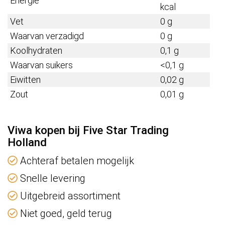
Energie
kcal
Vet
0 g
Waarvan verzadigd
0 g
Koolhydraten
0,1 g
Waarvan suikers
<0,1 g
Eiwitten
0,02 g
Zout
0,01 g
Viwa kopen bij Five Star Trading
Holland
Achteraf betalen mogelijk
Snelle levering
Uitgebreid assortiment
Niet goed, geld terug