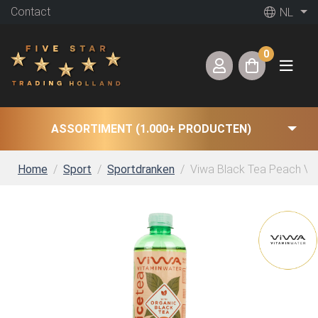
Contact
NL
0
ASSORTIMENT (1.000+ PRODUCTEN)
Home
Sport
Sportdranken
Viwa Black Tea Peach Vita