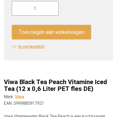
Viwa
Black
Tea
Peach
Vitamine
Toevoegen aan winkelwagen
Iced
Tea
In verlanglijst
(12
x
0,6
Liter
PET
fles
Viwa Black Tea Peach Vitamine Iced
DE)
Tea (12 x 0,6 Liter PET fles DE)
aantal
Merk:
Viwa
EAN: 5999885917921
Viwa Vitaminwater Black Tea Peach is een koolzuurvrije