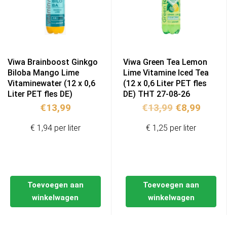
Viwa Brainboost Ginkgo
Viwa Green Tea Lemon
Biloba Mango Lime
Lime Vitamine Iced Tea
Vitaminewater (12 x 0,6
(12 x 0,6 Liter PET fles
Liter PET fles DE)
DE) THT 27-08-26
Oorspronkel
Huidi
€
13,99
€
13,99
€
8,99
prijs
prijs
€ 1,94 per liter
€ 1,25 per liter
was:
is:
€13,99.
€8,99
Toevoegen aan
Toevoegen aan
winkelwagen
winkelwagen