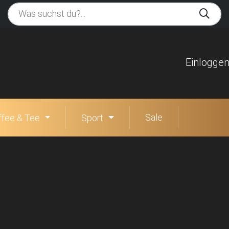
Einlogge
Sale
ffee & Tee
Sport