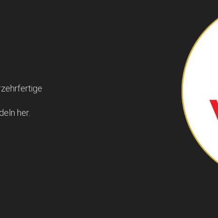
rzehrfertige
eln her.