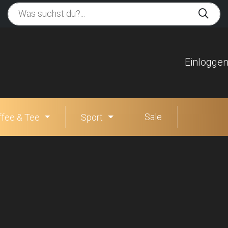
Einlogge
Sale
ffee & Tee
Sport