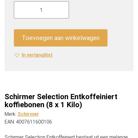
Schirmer
Selection
Entkoffeiniert
koffiebonen
(8
Toevoegen aan winkelwagen
x
1
In verlanglijst
Kilo)
aantal
Schirmer Selection Entkoffeiniert
koffiebonen (8 x 1 Kilo)
Merk:
Schirmer
EAN: 4007611600106
Schirmer Selection Entkoffeiniert bestaat uit een melange