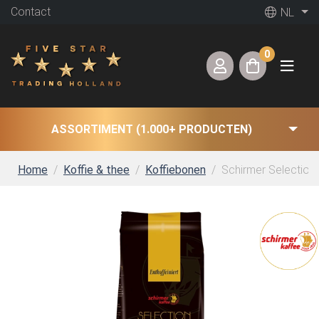
Contact
NL
0
ASSORTIMENT (1.000+ PRODUCTEN)
Home
Koffie & thee
Koffiebonen
Schirmer Selection E