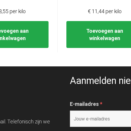
8,55 per kilo
€ 11,44 per kilo
evoegen aan
Toevoegen aan
inkelwagen
winkelwagen
Aanmelden nie
E-mailadres
*
il. Telefonisch zijn we