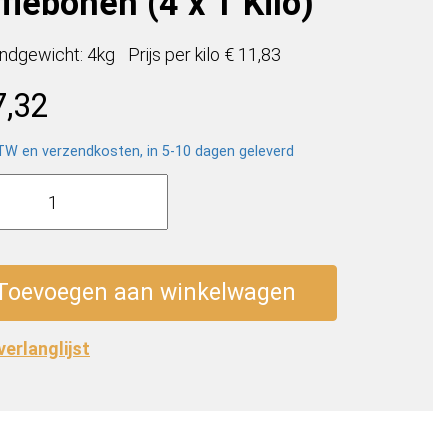
fiebonen (4 x 1 Kilo)
ndgewicht: 4kg
Prijs per
kilo
€ 11,83
7,32
BTW en verzendkosten, in 5-10 dagen geleverd
pick
a
ebonen
Toevoegen aan winkelwagen
 verlanglijst