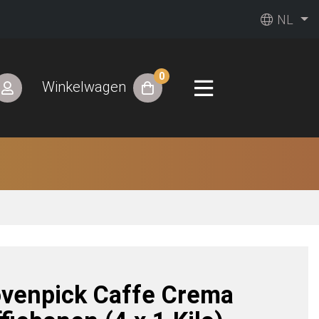
NL
0
Winkelwagen
venpick Caffe Crema