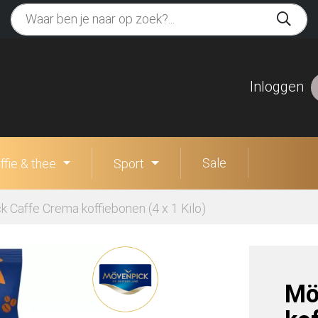
Inloggen
Sale
ffie & thee
Sport
 Caffe Crema koffiebonen (4 x 1 Kilo)
Mö