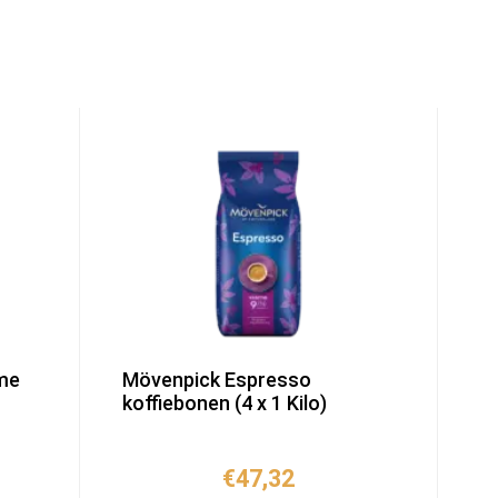
me
Mövenpick Espresso
koffiebonen (4 x 1 Kilo)
€
47,32