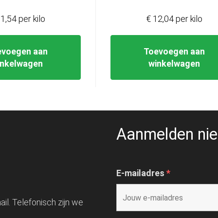
1,54 per kilo
€ 12,04 per kilo
evoegen aan
Toevoegen aan
inkelwagen
winkelwagen
Aanmelden nie
E-mailadres
*
il. Telefonisch zijn we