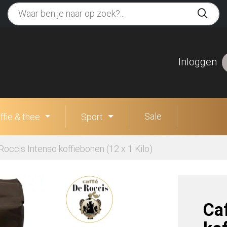
Inloggen
Sale
ffie & thee
Sport
Roccis Intenso koffiebonen (12 x 1 Kilo)
Ca