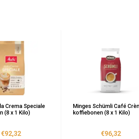
lla Crema Speciale
Minges Schümli Café Crè
 (8 x 1 Kilo)
koffiebonen (8 x 1 Kilo)
€
92,32
€
96,32