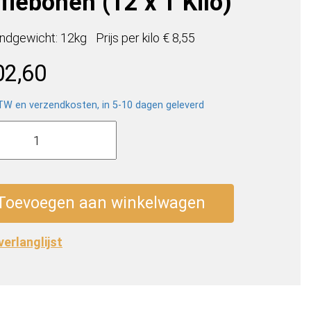
fiebonen (12 x 1 Kilo)
ndgewicht: 12kg
Prijs per
kilo
€ 8,55
02,60
BTW en verzendkosten, in 5-10 dagen geleverd
s
so
ebonen
Toevoegen aan winkelwagen
 verlanglijst