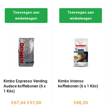
Toevoegen aan
Toevoegen aan
winkelwagen
winkelwagen
Kimbo Espresso Vending
Kimbo Intenso
Audace koffiebonen (6 x
koffiebonen (6 x 1 Kilo)
1 Kilo)
Oorspronkelijke
Huidige
€
67,44
€
57,00
€
88,20