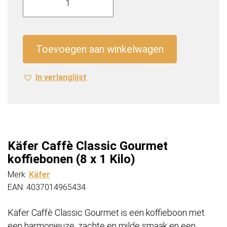
Caffè
Classic
Gourmet
koffiebonen
Toevoegen aan winkelwagen
(8
x
In verlanglijst
1
Kilo)
aantal
Käfer Caffè Classic Gourmet
koffiebonen (8 x 1 Kilo)
Merk:
Käfer
EAN: 4037014965434
Käfer Caffè Classic Gourmet is een koffieboon met
een harmonieuze, zachte en milde smaak en een