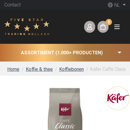
Contact
NL
0
ASSORTIMENT (1.000+ PRODUCTEN)
Home
Koffie & thee
Koffiebonen
Käfer Caffè Classic