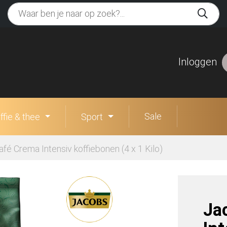
Inloggen
Sale
ffie & thee
Sport
fé Crema Intensiv koffiebonen (4 x 1 Kilo)
Ja