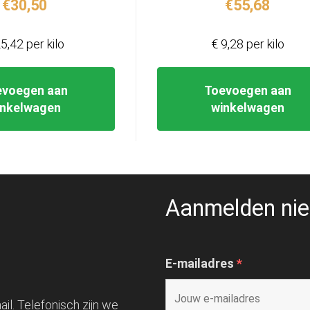
€
30,50
€
55,68
5,42 per kilo
€ 9,28 per kilo
evoegen aan
Toevoegen aan
inkelwagen
winkelwagen
Aanmelden nie
E-mailadres
*
il. Telefonisch zijn we