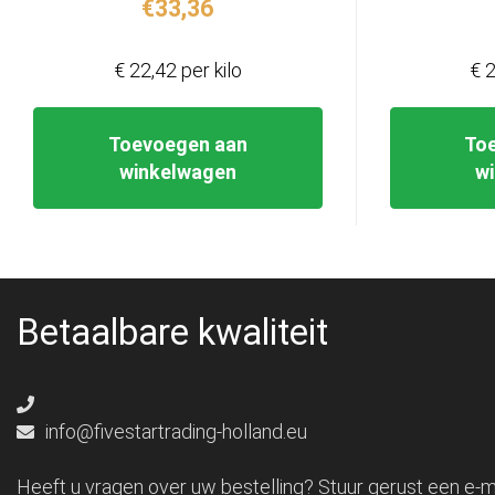
€
33,36
€ 22,42 per kilo
€ 2
Toevoegen aan
To
winkelwagen
w
Betaalbare kwaliteit
info@fivestartrading-holland.eu
Heeft u vragen over uw bestelling? Stuur gerust een e-ma