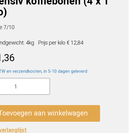
ensiv koffiebonen (4 x 1
o)
te 7/10
ndgewicht: 4kg
Prijs per
kilo
€ 12,84
1,36
BTW en verzendkosten, in 5-10 dagen geleverd
bs
a
iv
ebonen
Toevoegen aan winkelwagen
 verlanglijst