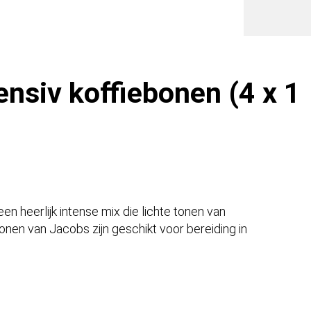
Kilo)
aantal
nsiv koffiebonen (4 x 1
n heerlijk intense mix die lichte tonen van
nen van Jacobs zijn geschikt voor bereiding in