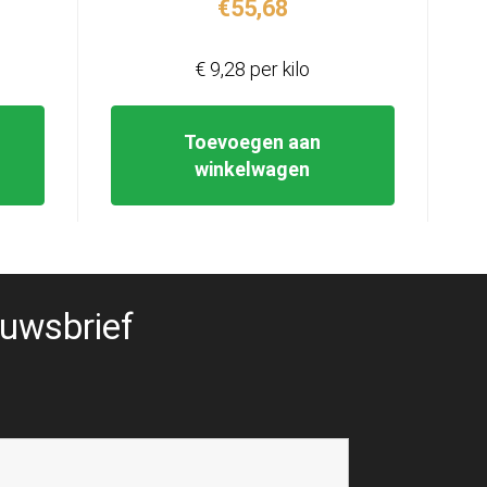
€
55,68
€ 9,28 per kilo
Toevoegen aan
winkelwagen
uwsbrief