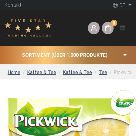
Kontakt
DE
0
SORTIMENT (ÜBER 1.000 PRODUKTE)
Home
Kaffee & Tee
Kaffee & Tee
Tee
Pickwick 