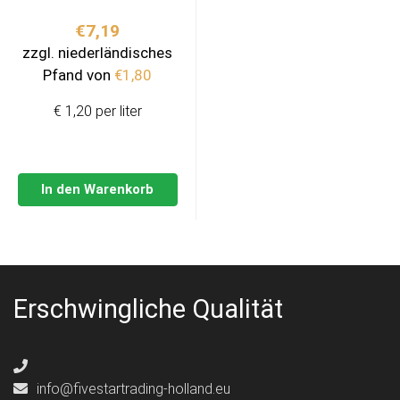
€
7,19
zzgl. niederländisches
Pfand von
€
1,80
€ 1,20 per liter
In den Warenkorb
Erschwingliche Qualität
info@fivestartrading-holland.eu