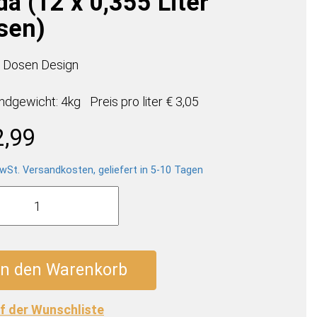
a (12 x 0,355 Liter
sen)
 Dosen Design
ndgewicht: 4kg
Preis pro
liter
€ 3,05
2,99
wSt. Versandkosten, geliefert in 5-10 Tagen
er
m
In den Warenkorb
f der Wunschliste