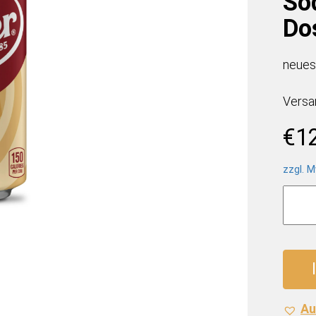
Sod
Do
neues
Versa
€
1
zzgl. M
Dr.
Pepp
USA
Crea
Soda
(12
x
Au
0,355