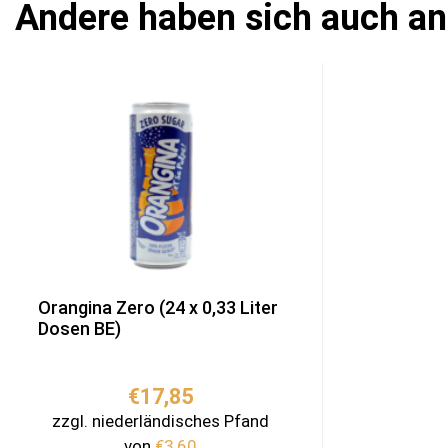
Andere haben sich auch a
Orangina Zero (24 x 0,33 Liter
Dosen BE)
€
17,85
zzgl. niederländisches Pfand
von
€
3,60