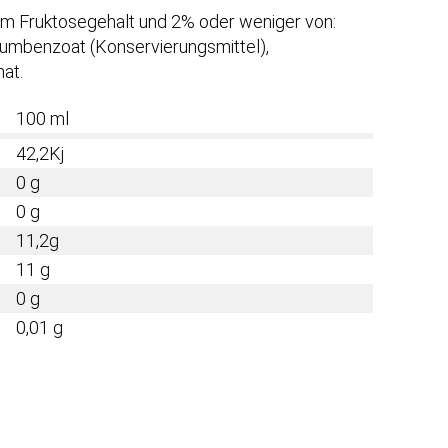
em Fruktosegehalt und 2% oder weniger von:
riumbenzoat (Konservierungsmittel),
at.
100 ml
42,2Kj
0 g
0 g
11,2g
11 g
0 g
0,01 g