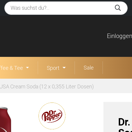
Einlogge
Sale
ffee & Tee
Sport
 USA Cream Soda (12 x 0,355 Liter Dosen)
Dr