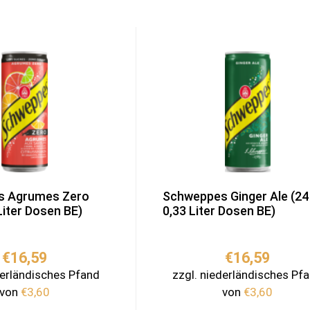
s Agrumes Zero
Schweppes Ginger Ale (24
Liter Dosen BE)
0,33 Liter Dosen BE)
€
16,59
€
16,59
derländisches Pfand
zzgl. niederländisches Pf
von
€
3,60
von
€
3,60