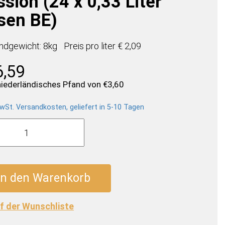
sion (24 x 0,33 Liter
sen BE)
ndgewicht: 8kg
Preis pro
liter
€ 2,09
6,59
 niederländisches Pfand von
€
3,60
wSt. Versandkosten, geliefert in 5-10 Tagen
eppes
e
on
In den Warenkorb
f der Wunschliste
n