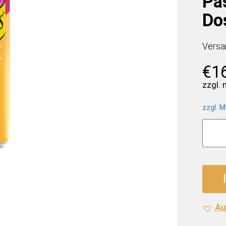
Pas
Do
Versa
€
1
zzgl.
zzgl. M
Schw
Orang
Passi
(24
x
0,33
Liter
Au
Dose
BE)