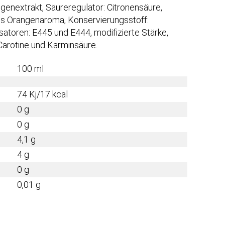
genextrakt, Säureregulator: Citronensäure,
hes Orangenaroma, Konservierungsstoff:
isatoren: E445 und E444, modifizierte Stärke,
Carotine und Karminsäure.
100 ml
74 Kj/17 kcal
0 g
0 g
4,1 g
4 g
0 g
0,01 g