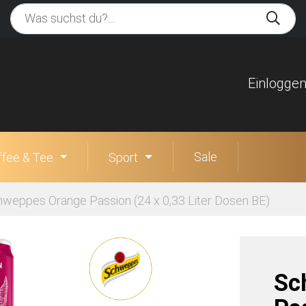
Einlogge
Sale
ffee & Tee
Sport
weppes Orange Passion (24 x 0,33 Liter Dosen BE)
Sc