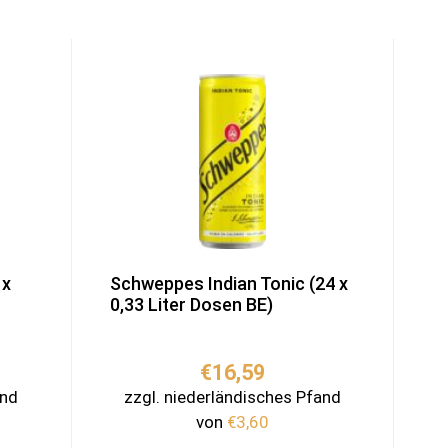
 x
Schweppes Indian Tonic (24 x
0,33 Liter Dosen BE)
€
16,59
and
zzgl. niederländisches Pfand
von
€
3,60