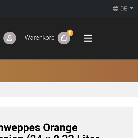
DE
0
n
Warenkorb
hweppes Orange