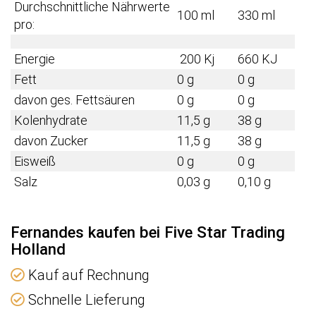
Durchschnittliche Nährwerte
100 ml
330 ml
pro:
Energie
200 Kj
660 KJ
Fett
0 g
0 g
davon ges. Fettsäuren
0 g
0 g
Kolenhydrate
11,5 g
38 g
davon Zucker
11,5 g
38 g
Eisweiß
0 g
0 g
Salz
0,03 g
0,10 g
Fernandes kaufen bei Five Star Trading
Holland
Kauf auf Rechnung
Schnelle Lieferung