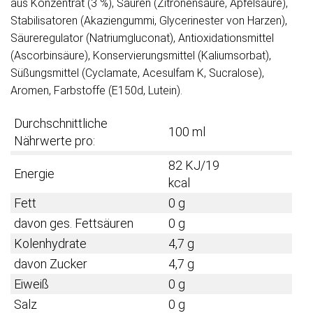
aus Konzentrat (3 %), Säuren (Zitronensäure, Apfelsäure),
Stabilisatoren (Akaziengummi, Glycerinester von Harzen),
Säureregulator (Natriumgluconat), Antioxidationsmittel
(Ascorbinsäure), Konservierungsmittel (Kaliumsorbat),
Süßungsmittel (Cyclamate, Acesulfam K, Sucralose),
Aromen, Farbstoffe (E150d, Lutein).
Durchschnittliche
100 ml
Nährwerte pro:
82 KJ/19
Energie
kcal
Fett
0 g
davon ges. Fettsäuren
0 g
Kolenhydrate
4,7 g
davon Zucker
4,7 g
Eiweiß
0 g
Salz
0 g