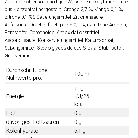
Zutaten: kohlensäurehaltiges Wasser; Zucker; Fruchtsäfte
aus Konzentrat hergestellt (Orange 2,7 %, Mango 0,1 %,
Zitrone 0,1 %); Säuerungsmittel: Zitronensäure,
Apfelsäure; Drachenfruchtpüree 0,1 %; natürliche Aromen;
Farbstoffe: Carotinoide; Antioxidationsmittel:
Ascorbinsäure; Konservierungsmittel: Kaliumsorbat;
Süßungsmittel: Steviolglycoside aus Stevia; Stabilisator:
Guarkernmehl.
Durchschnittliche
100 ml
Nährwerte pro:
110
Energie
KJ/26
kcal
Fett
0 g
davon ges. Fettsäuren
0 g
Kolenhydrate
6,1 g