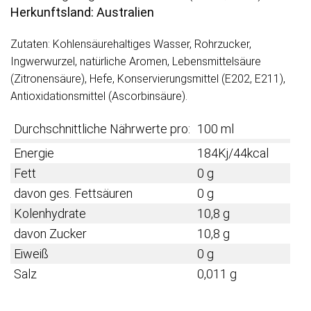
Herkunftsland: Australien
Zutaten: Kohlensäurehaltiges Wasser, Rohrzucker,
Ingwerwurzel, natürliche Aromen, Lebensmittelsäure
(Zitronensäure), Hefe, Konservierungsmittel (E202, E211),
Antioxidationsmittel (Ascorbinsäure).
Durchschnittliche Nährwerte pro:
100 ml
Energie
184Kj/44kcal
Fett
0 g
davon ges. Fettsäuren
0 g
Kolenhydrate
10,8 g
davon Zucker
10,8 g
Eiweiß
0 g
Salz
0,011 g