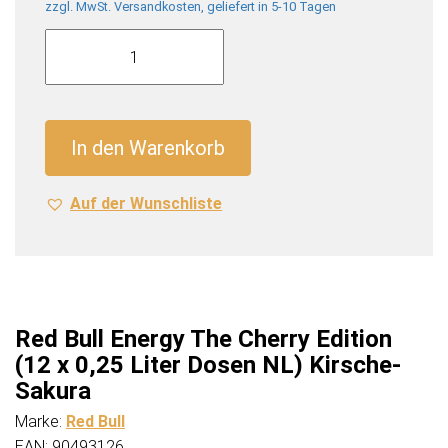
zzgl. MwSt. Versandkosten, geliefert in 5-10 Tagen
Red
Bull
Energy
The
Cherry
In den Warenkorb
Edition
(12
Auf der Wunschliste
x
0,25
Liter
Dosen
NL)
Kirsche-
Red Bull Energy The Cherry Edition
Sakura
(12 x 0,25 Liter Dosen NL) Kirsche-
Menge
Sakura
Marke:
Red Bull
EAN: 90493126