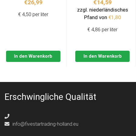
€
26,99
€
14,59
zzgl. niederländisches
€ 4,50 per liter
Pfand von
€
1,80
€ 4,86 per liter
In den Warenkorb
In den Warenkorb
Erschwingliche Qualität
info@fivestartrading-holland.eu