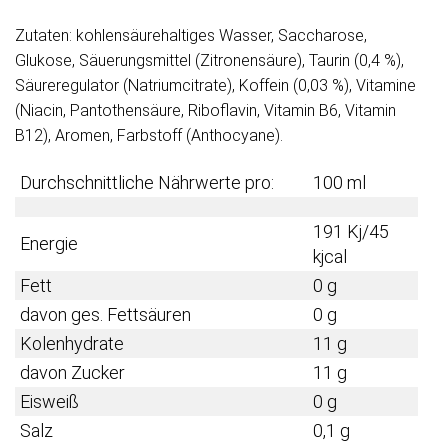
Zutaten: kohlensäurehaltiges Wasser, Saccharose,
Glukose, Säuerungsmittel (Zitronensäure), Taurin (0,4 %),
Säureregulator (Natriumcitrate), Koffein (0,03 %), Vitamine
(Niacin, Pantothensäure, Riboflavin, Vitamin B6, Vitamin
B12), Aromen, Farbstoff (Anthocyane).
Durchschnittliche Nährwerte pro:
100 ml
191 Kj/45
Energie
kjcal
Fett
0 g
davon ges. Fettsäuren
0 g
Kolenhydrate
11 g
davon Zucker
11 g
Eisweiß
0 g
Salz
0,1 g