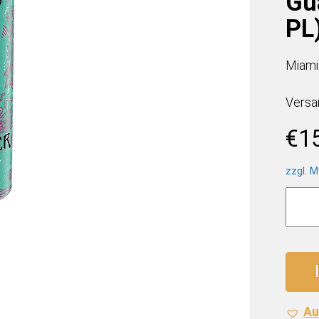
Gu
PL
Miami
Versa
€
1
zzgl. M
Monst
Energ
Ultra
Vice
Guava
(12
x
Au
0,5