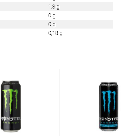
1,3 g
0 g
0 g
0,18 g