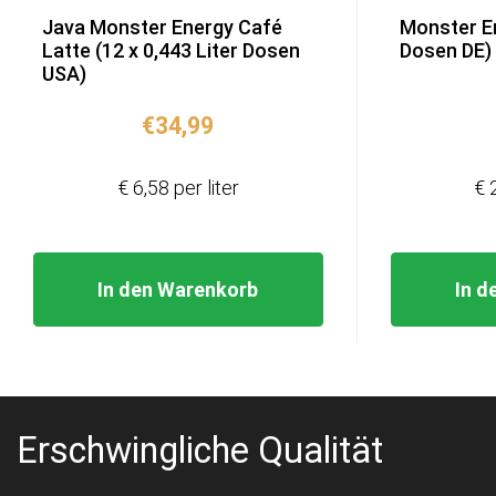
Java Monster Energy Café
Monster En
Latte (12 x 0,443 Liter Dosen
Dosen DE)
USA)
€
34,99
€ 6,58 per liter
€ 
In den Warenkorb
In d
Erschwingliche Qualität