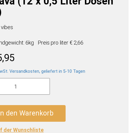
ava (12 x 0,5 Liter Dosen
)
 vibes
ndgewicht: 6kg
Preis pro
liter
€ 2,66
5,95
wSt. Versandkosten, geliefert in 5-10 Tagen
er
y
In den Warenkorb
f der Wunschliste