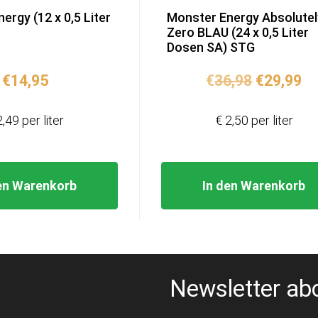
ergy (12 x 0,5 Liter
Monster Energy Absolutel
Zero BLAU (24 x 0,5 Liter
Dosen SA) STG
Ursprüng
Ak
€
14,95
€
36,98
€
29,99
Preis
Pr
war:
ist
2,49 per liter
€ 2,50 per liter
€36,98
€2
en Warenkorb
In den Warenkorb
Newsletter ab