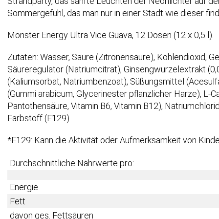
Strandparty, das sanfte Leuchten der Neonlichter auf d
Sommergefühl, das man nur in einer Stadt wie dieser find
Monster Energy Ultra Vice Guava, 12 Dosen (12 x 0,5 l).
Zutaten: Wasser, Säure (Zitronensäure), Kohlendioxid, Ges
Säureregulator (Natriumcitrat), Ginsengwurzelextrakt (0
(Kaliumsorbat, Natriumbenzoat), Süßungsmittel (Acesulfam
(Gummi arabicum, Glycerinester pflanzlicher Harze), L-Carn
Pantothensäure, Vitamin B6, Vitamin B12), Natriumchlorid,
Farbstoff (E129).
*E129: Kann die Aktivität oder Aufmerksamkeit von Kinde
Durchschnittliche Nährwerte pro:
Energie
Fett
davon ges. Fettsäuren