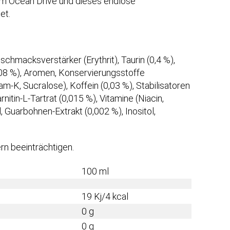
em Ocean Drive und dieses endlose
et.
chmacksverstärker (Erythrit), Taurin (0,4 %),
,08 %), Aromen, Konservierungsstoffe
-K, Sucralose), Koffein (0,03 %), Stabilisatoren
itin-L-Tartrat (0,015 %), Vitamine (Niacin,
 Guarbohnen-Extrakt (0,002 %), Inositol,
rn beeinträchtigen.
100 ml
19 Kj/4 kcal
0 g
0 g