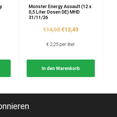
y
Monster Energy Assault (12 x
0,5 Liter Dosen DE) MHD
31/11/26
licher
tueller
Ursprünglicher
Aktueller
€
14,95
€
13,49
eis
Preis
Preis
:
war:
ist:
€ 2,25 per liter
9,99.
€14,95
€13,49.
In den Warenkorb
onnieren