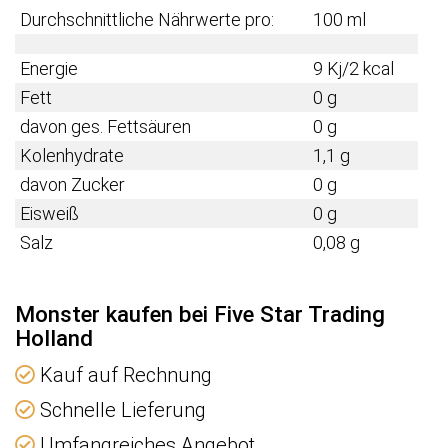
Durchschnittliche Nährwerte pro:
100 ml
Energie
9 Kj/2 kcal
Fett
0 g
davon ges. Fettsäuren
0 g
Kolenhydrate
1,1 g
davon Zucker
0 g
Eisweiß
0 g
Salz
0,08 g
Monster kaufen bei Five Star Trading
Holland
Kauf auf Rechnung
Schnelle Lieferung
Umfangreiches Angebot