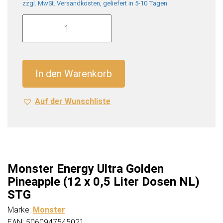
zzgl. MwSt. Versandkosten, geliefert in 5-10 Tagen
Monster
Energy
Ultra
Golden
Pineapple
In den Warenkorb
(12
x
Auf der Wunschliste
0,5
Liter
Dosen
NL)
STG
Menge
Monster Energy Ultra Golden
Pineapple (12 x 0,5 Liter Dosen NL)
STG
Marke:
Monster
EAN: 5060947545021