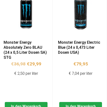
Monster Energy
Monster Energy Electric
Absolutely Zero BLAU
Blue (24 x 0,473 Liter
(24 x 0,5 Liter Dosen SA)
Dosen USA)
STG
Ursprünglicher
Aktueller
€
36,98
€
29,99
€
79,95
Preis
Preis
€ 2,50 per liter
€ 7,04 per liter
war:
ist:
€36,98
€29,99.
In den Warenkorb
In den Warenkorb