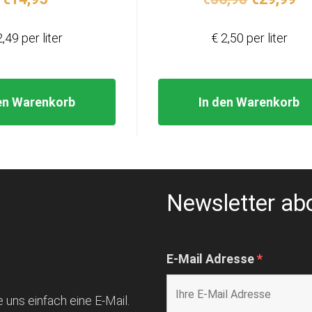
Preis
Pr
war:
ist
2,49 per liter
€ 2,50 per liter
€36,98
€2
en Warenkorb
In den Warenkorb
Newsletter ab
E-Mail Adresse
*
 uns einfach eine E-Mail.