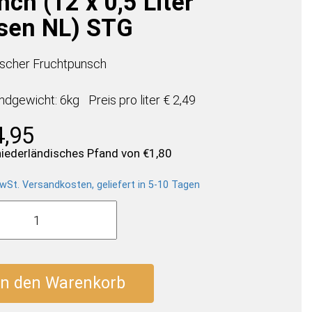
ch (12 x 0,5 Liter
sen NL) STG
ischer Fruchtpunsch
ndgewicht: 6kg
Preis pro
liter
€ 2,49
4,95
 niederländisches Pfand von
€
1,80
wSt. Versandkosten, geliefert in 5-10 Tagen
er
y
c
h
In den Warenkorb