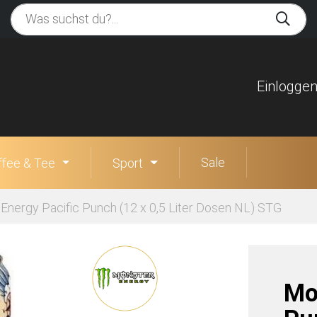
Einlogge
Sale
ffee & Tee
Sport
Energy Pacific Punch (12 x 0,5 Liter Dosen NL) STG
Mo