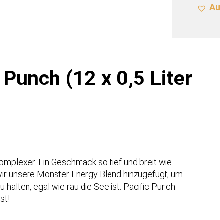
Au
Liter
Dose
NL)
STG
Meng
Punch (12 x 0,5 Liter
komplexer. Ein Geschmack so tief und breit wie
wir unsere Monster Energy Blend hinzugefügt, um
u halten, egal wie rau die See ist. Pacific Punch
st!