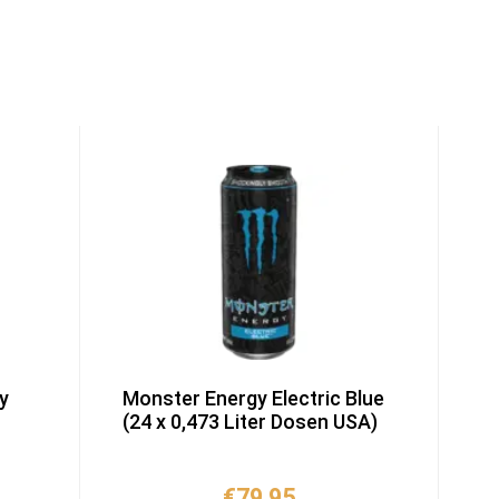
y
Monster Energy Electric Blue
(24 x 0,473 Liter Dosen USA)
licher
tueller
€
79,95