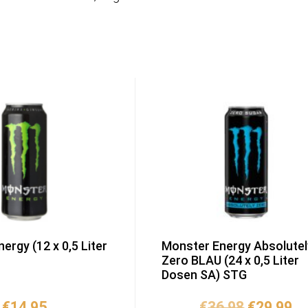
ergy (12 x 0,5 Liter
Monster Energy Absolutel
Zero BLAU (24 x 0,5 Liter
Dosen SA) STG
Ursprüng
Ak
€
14,95
€
36,98
€
29,99