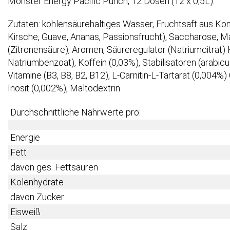
Monster Energy Pacific Punch, 12 Dosen (12 x 0,5L).
Zutaten: kohlensäurehaltiges Wasser, Fruchtsaft aus Ko
Kirsche, Guave, Ananas, Passionsfrucht), Saccharose, Mai
(Zitronensäure), Aromen, Säureregulator (Natriumcitrat)
Natriumbenzoat), Koffein (0,03%), Stabilisatoren (arabic
Vitamine (B3, B8, B2, B12), L-Carnitin-L-Tartarat (0,004%
Inosit (0,002%), Maltodextrin.
Durchschnittliche Nährwerte pro:
Energie
Fett
davon ges. Fettsäuren
Kolenhydrate
davon Zucker
Eisweiß
Salz