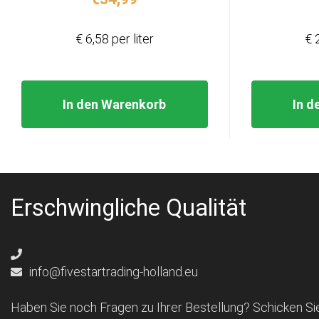
€ 6,58 per liter
€ 
In den Warenkorb
In d
Erschwingliche Qualität
info@fivestartrading-holland.eu
Haben Sie noch Fragen zu Ihrer Bestellung? Schicken Sie