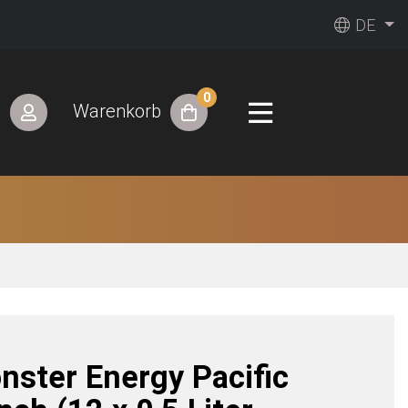
DE
0
n
Warenkorb
nster Energy Pacific