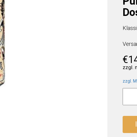
Pun
Do
Klass
Versa
€
1
zzgl.
zzgl. M
Monst
Energ
Pacifi
Punc
(12
x
0,5