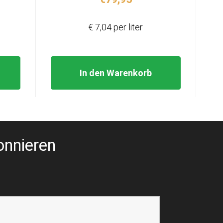
eis
:
€ 7,04 per liter
9,99.
In den Warenkorb
onnieren