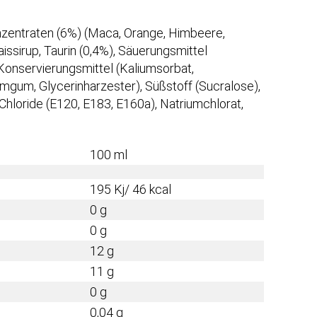
nzentraten (6%) (Maca, Orange, Himbeere,
ssirup, Taurin (0,4%), Säuerungsmittel
 Konservierungsmittel (Kaliumsorbat,
umgum, Glycerinharzester), Süßstoff (Sucralose),
) Chloride (E120, E183, E160a), Natriumchlorat,
100 ml
195 Kj/ 46 kcal
0 g
0 g
12 g
11 g
0 g
0,04 g