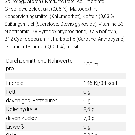
Säureregulatoren ( Natriumcitrate, Kaliumcitrate),
Ginsengwurzelextrakt (0,08 %), Maltodextrin,
Konservierungsmittel (Kaliumsorbat), Koffein (0,03 %),
Süßungsmittel (Sucralose, Steviolglykoside), Vitamine B3
Nicotinamid, B8 Pyrodoxinhydrochlorid, B2 Riboflavin,
B12 Cyanocobalamin , Farbstoffe (Carotine, Anthocyane),
L-Carnitin, L-Tartrat (0,004 %), Inosit.
Durchschnittliche Nährwerte
100 ml
pro:
Energie
146 Kj/34 kcal
Fett
0 g
davon ges. Fettsäuren
0 g
Kolenhydrate
8,6 g
davon Zucker
7,8 g
Eisweiß
0 g