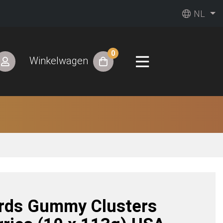
NL
0
Winkelwagen
rds Gummy Clusters