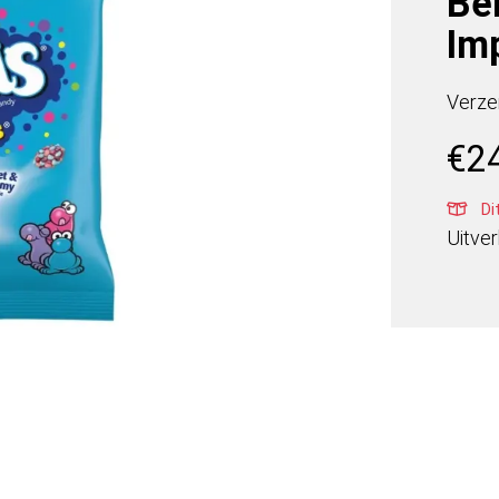
Be
Im
Verze
€
2
Di
Uitve