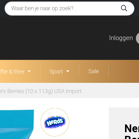
Inloggen
Sale
ffie & thee
Sport
s Berries (10 x 113g) USA Import
Ne