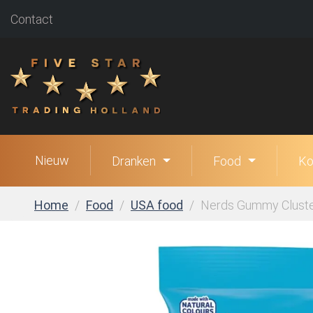
Contact
Nieuw
Dranken
Food
Ko
Home
Food
USA food
Nerds Gummy Cluster