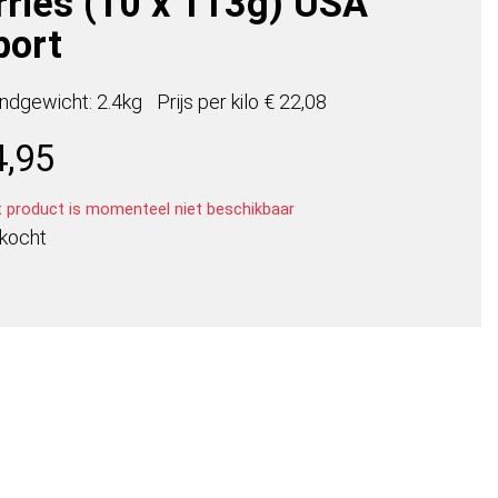
rries (10 x 113g) USA
port
ndgewicht: 2.4kg
Prijs per
kilo
€ 22,08
4,95
t product is momenteel niet beschikbaar
rkocht