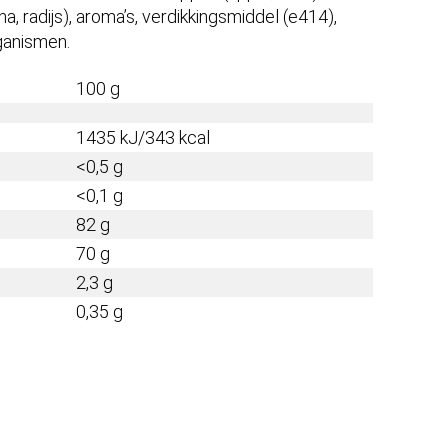
a, radijs), aroma’s, verdikkingsmiddel (e414),
ganismen.
100 g
1435 kJ/343 kcal
<0,5 g
<0,1 g
82 g
70 g
2,3 g
0,35 g