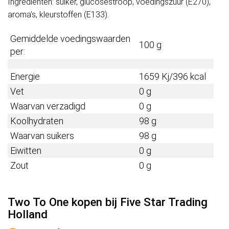
Ingrediënten: suiker, glucosestroop, voedingszuur (E270),
aroma’s, kleurstoffen (E133).
Gemiddelde voedingswaarden
100 g
per:
Energie
1659 Kj/396 kcal
Vet
0 g
Waarvan verzadigd
0 g
Koolhydraten
98 g
Waarvan suikers
98 g
Eiwitten
0 g
Zout
0 g
Two To One kopen bij Five Star Trading
Holland