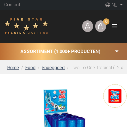
Contact
NL
0
ASSORTIMENT (1.000+ PRODUCTEN)
Home
Food
Snoepgoed
Two To One Tropical (12 x 2