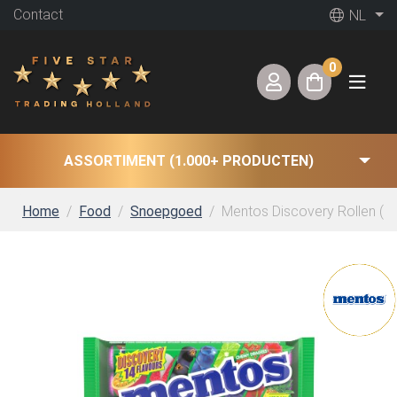
Contact
NL
0
ASSORTIMENT (1.000+ PRODUCTEN)
Home
Food
Snoepgoed
Mentos Discovery Rollen (4 