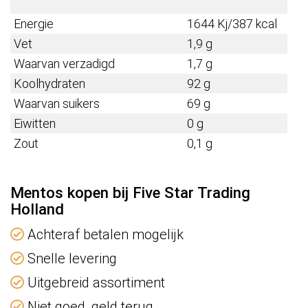
Energie
1644 Kj/387 kcal
Vet
1,9 g
Waarvan verzadigd
1,7 g
Koolhydraten
92 g
Waarvan suikers
69 g
Eiwitten
0 g
Zout
0,1 g
Mentos kopen bij Five Star Trading
Holland
Achteraf betalen mogelijk
Snelle levering
Uitgebreid assortiment
Niet goed, geld terug