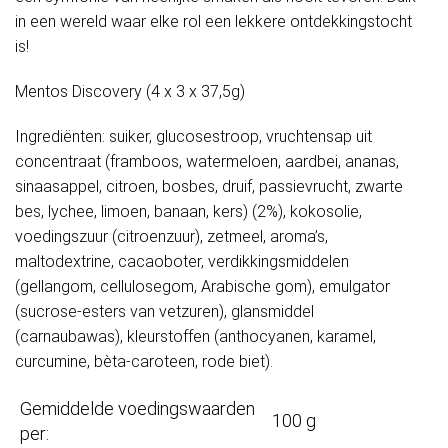
in een wereld waar elke rol een lekkere ontdekkingstocht
is!
Mentos Discovery (4 x 3 x 37,5g)
Ingrediënten: suiker, glucosestroop, vruchtensap uit
concentraat (framboos, watermeloen, aardbei, ananas,
sinaasappel, citroen, bosbes, druif, passievrucht, zwarte
bes, lychee, limoen, banaan, kers) (2%), kokosolie,
voedingszuur (citroenzuur), zetmeel, aroma’s,
maltodextrine, cacaoboter, verdikkingsmiddelen
(gellangom, cellulosegom, Arabische gom), emulgator
(sucrose-esters van vetzuren), glansmiddel
(carnaubawas), kleurstoffen (anthocyanen, karamel,
curcumine, bèta-caroteen, rode biet).
Gemiddelde voedingswaarden
100 g
per: