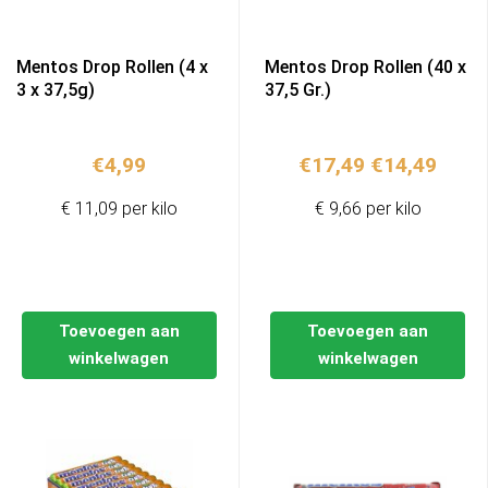
Mentos Drop Rollen (4 x
Mentos Drop Rollen (40 x
3 x 37,5g)
37,5 Gr.)
Oorspronkel
Huidi
€
4,99
€
17,49
€
14,49
prijs
prijs
€ 11,09 per kilo
€ 9,66 per kilo
was:
is:
€17,49.
€14,4
Toevoegen aan
Toevoegen aan
winkelwagen
winkelwagen