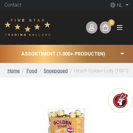
Contact
NL
0
ASSORTIMENT (1.000+ PRODUCTEN)
Home
Food
Snoepgoed
Hirsch Golden Lolly (100 St.)