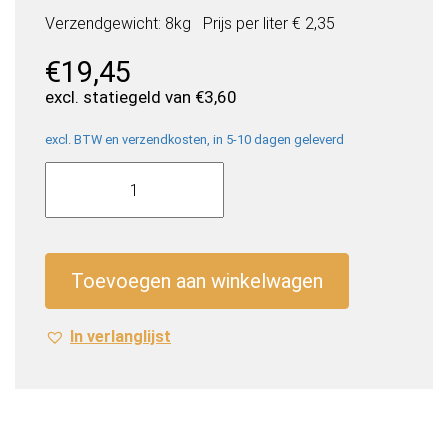
Verzendgewicht: 8kg
Prijs per
liter
€ 2,35
€
19,45
excl. statiegeld van
€
3,60
excl. BTW en verzendkosten, in 5-10 dagen geleverd
Chupa
Chups
Cherry
Bubble
Gum
Toevoegen aan winkelwagen
Flavour
(24
In verlanglijst
x
0,345
Liter
blik)
aantal