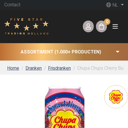
Contact
NL
0
ASSORTIMENT (1.000+ PRODUCTEN)
Home
Dranken
Frisdranken
Chupa Chups Cherry Bubble