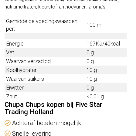
natriumcitraten, kleurstof: anthocyanen, aroma’s.
Gemiddelde voedingswaarden
100 ml
per:
Energie
167KJ/40kcal
Vet
0 g
Waarvan verzadigd
0 g
Koolhydraten
10 g
Waarvan suikers
10 g
Eiwitten
0 g
Zout
<0,01 g
Chupa Chups kopen bij Five Star
Trading Holland
Achteraf betalen mogelijk
Snelle levering