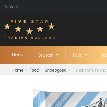
Contact
Nieuw
Dranken
Food
Ko
Home
Food
Snoepgoed
Fisherman’s Friend 