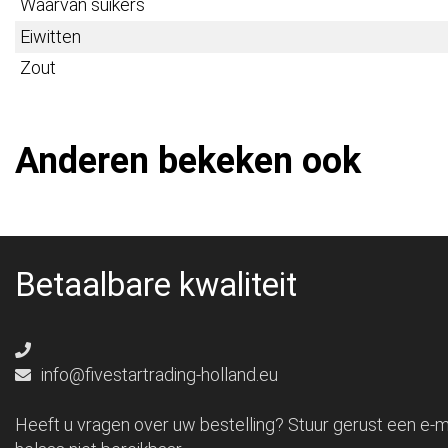
Waarvan suikers
Eiwitten
Zout
Anderen bekeken ook
Betaalbare kwaliteit
info@fivestartrading-holland.eu
Heeft u vragen over uw bestelling? Stuur gerust een e-ma