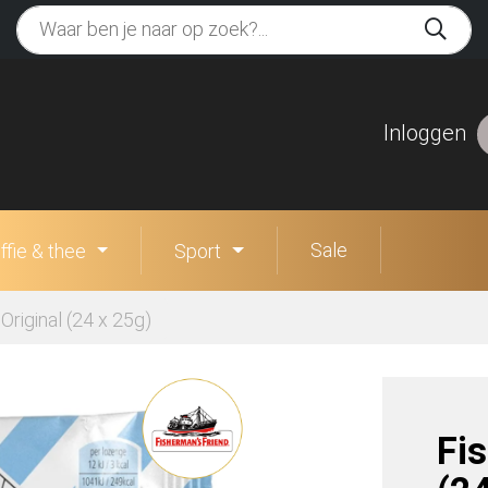
Inloggen
Sale
ffie & thee
Sport
Original (24 x 25g)
Fi