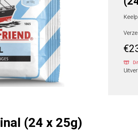
(2
Keelpa
Verze
€
2
Di
Uitve
inal (24 x 25g)