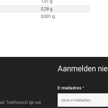
1,91 g
0,28 g
0,001 g
Aanmelden nie
E-mailadres
*
il. Telefonisch zijn we