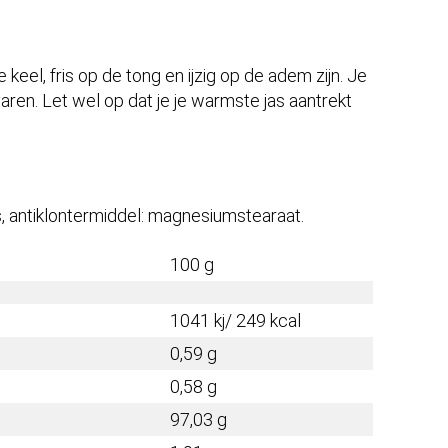
e keel, fris op de tong en ijzig op de adem zijn. Je
aren. Let wel op dat je je warmste jas aantrekt
’s, antiklontermiddel: magnesiumstearaat.
100 g
1041 kj/ 249 kcal
0,59 g
0,58 g
97,03 g