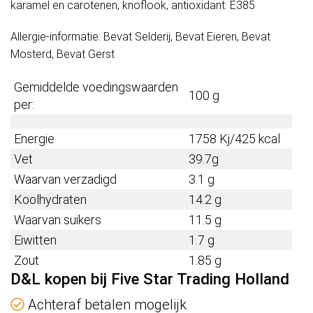
karamel en carotenen, knoflook, antioxidant: E385
Allergie-informatie: Bevat Selderij, Bevat Eieren, Bevat
Mosterd, Bevat Gerst
Gemiddelde voedingswaarden
100 g
per:
Energie
1758
Kj/
425
kcal
Vet
39.7
g
Waarvan verzadigd
3.1
g
Koolhydraten
14.2
g
Waarvan suikers
11.5
g
Eiwitten
1.7
g
Zout
1.85
g
D&L kopen bij Five Star Trading Holland
Achteraf betalen mogelijk