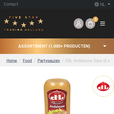
Contact
NL
0
ASSORTIMENT (1.000+ PRODUCTEN)
Home
Food
Partysauzen
D&L Andalouse Saus (6 x 3