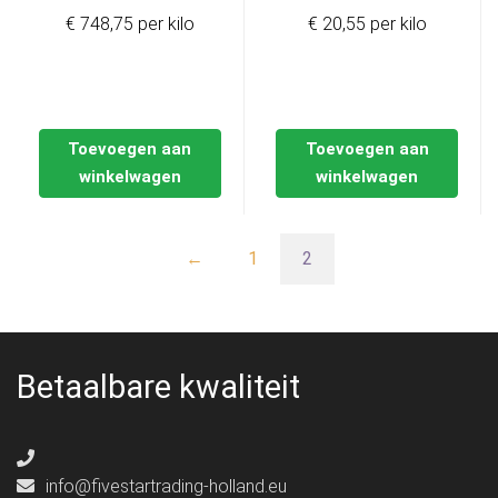
€ 748,75 per kilo
€ 20,55 per kilo
Toevoegen aan
Toevoegen aan
winkelwagen
winkelwagen
←
1
2
Betaalbare kwaliteit
info@fivestartrading-holland.eu