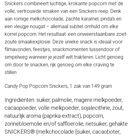
Snickers combineert luchtige, krokante popcorn met de
volle, vertrouwde smaken van een Snickers-reep. Denk
aan romige melkchocolade, zachte karamel, pinda’s en
een vleugje nougat – allemaal subtiel omhuld om elke
korrel popcorn. Het resultaat: een onweerstaanbare zoet-
zoute smaakexplosie. Deze unieke snack is ideaal voor
filmavonden, feestjes, snackmomenten tussendoor of
simpelweg wanneer je jezelf wilt trakteren. Licht genoeg
om door te snacken, rijk genoeg om elke craving te
stillen.
Candy Pop Popcorn Snickers, 1 zak van 149 gram
Ingrediënten: suiker, palmolie, magere melkpoeder,
cacaopoeder, volle melkpoeder, sojalecithine, zout,
natuurlijk aroma (paprika-extract), popcorn,
zonnebloemolie en/of saffloerolie, rietsuiker, gehakte
SNICKERS® (melkchocolade [suiker, cacaoboter,