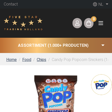
Contact
NL
0
ASSORTIMENT (1.000+ PRODUCTEN)
Home
Food
Chips
Candy Pop Popcorn Snickers (149