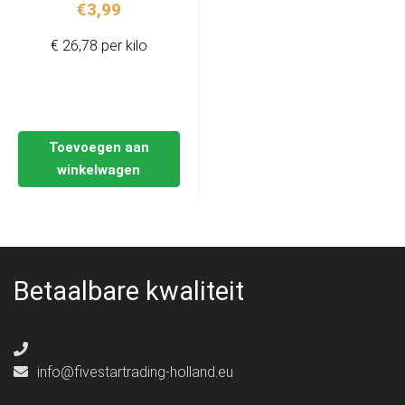
€
3,99
€ 26,78 per kilo
Toevoegen aan
winkelwagen
Betaalbare kwaliteit
info@fivestartrading-holland.eu