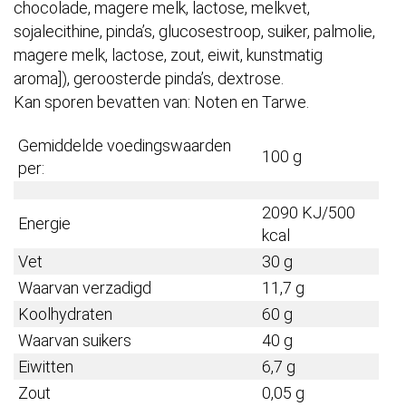
chocolade, magere melk, lactose, melkvet,
sojalecithine, pinda’s, glucosestroop, suiker, palmolie,
magere melk, lactose, zout, eiwit, kunstmatig
aroma]), geroosterde pinda’s, dextrose.
Kan sporen bevatten van: Noten en Tarwe.
Gemiddelde voedingswaarden
100 g
per:
2090 KJ/500
Energie
kcal
Vet
30 g
Waarvan verzadigd
11,7 g
Koolhydraten
60 g
Waarvan suikers
40 g
Eiwitten
6,7 g
Zout
0,05 g