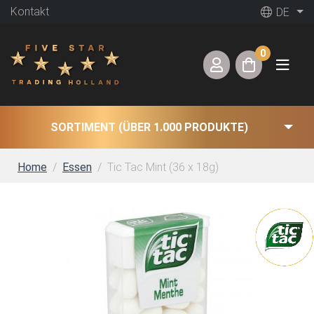
Kontakt
DE
0
SORTIMENT (ÜBER 1.000 PRODUKTE)
Home
Essen
Tic Tac Mint (36 x 18g)