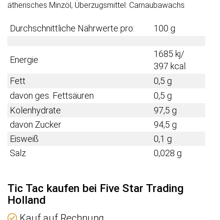
ätherisches Minzöl, Überzugsmittel: Carnaubawachs
Durchschnittliche Nährwerte pro:
100 g
1685 kj/
Energie
397 kcal
Fett
0,5 g
davon ges. Fettsäuren
0,5 g
Kolenhydrate
97,5 g
davon Zucker
94,5 g
Eisweiß
0,1 g
Salz
0,028 g
Tic Tac kaufen bei Five Star Trading
Holland
Kauf auf Rechnung