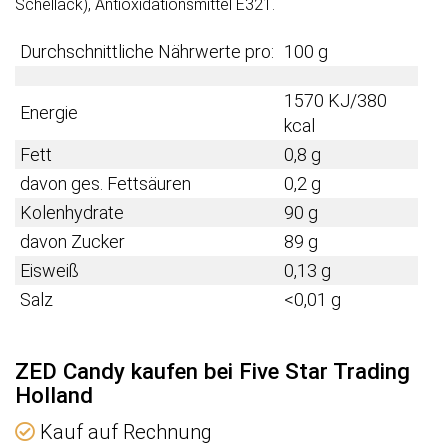
Schellack), Antioxidationsmittel E321.
Durchschnittliche Nährwerte pro:
100 g
1570 KJ/380
Energie
kcal
Fett
0,8 g
davon ges. Fettsäuren
0,2 g
Kolenhydrate
90 g
davon Zucker
89 g
Eisweiß
0,13 g
Salz
<0,01 g
ZED Candy kaufen bei Five Star Trading
Holland
Kauf auf Rechnung