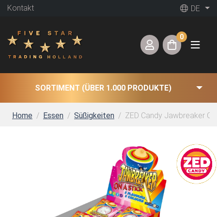
Kontakt
DE
0
SORTIMENT (ÜBER 1.000 PRODUKTE)
Home
Essen
Süßigkeiten
ZED Candy Jawbreaker On A