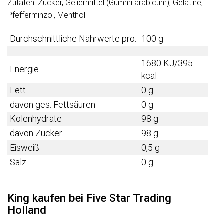
Zutaten: Zucker, Geliermittel (Gummi arabicum), Gelatine,
Pfefferminzöl, Menthol.
Durchschnittliche Nährwerte pro:
100 g
1680 KJ/395
Energie
kcal
Fett
0 g
davon ges. Fettsäuren
0 g
Kolenhydrate
98 g
davon Zucker
98 g
Eisweiß
0,5 g
Salz
0 g
King kaufen bei Five Star Trading
Holland