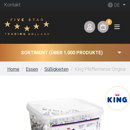
Kontakt
DE
0
SORTIMENT (ÜBER 1.000 PRODUKTE)
Home
Essen
Süßigkeiten
King Pfefferminze Original Mi