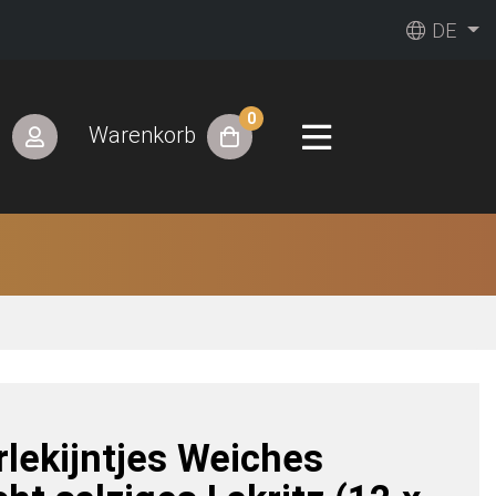
DE
0
n
Warenkorb
rlekijntjes Weiches