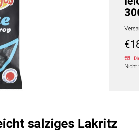
lei
300
Versa
€
1
Die
Nicht 
icht salziges Lakritz