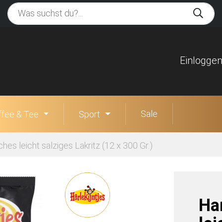
Einlogge
Sale
ffee & Tee
Sport
ches leicht salziges Lakritz (12 x 300 Gr.)
Ha