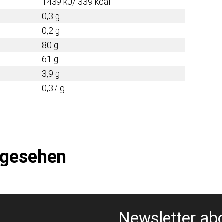
1439 kJ/ 339 kcal
0,3 g
0,2 g
80 g
61 g
3,9 g
0,37 g
ngesehen
Newsletter ab