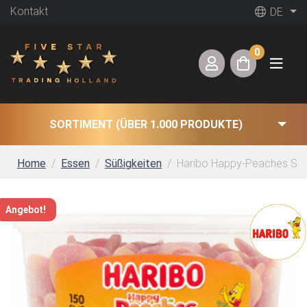
Kontakt
DE
0
SORTIMENT (ÜBER 1.000 PRODUKTE)
Home
Essen
Süßigkeiten
Haribo Happy-Peaches Silo 
Angebot!