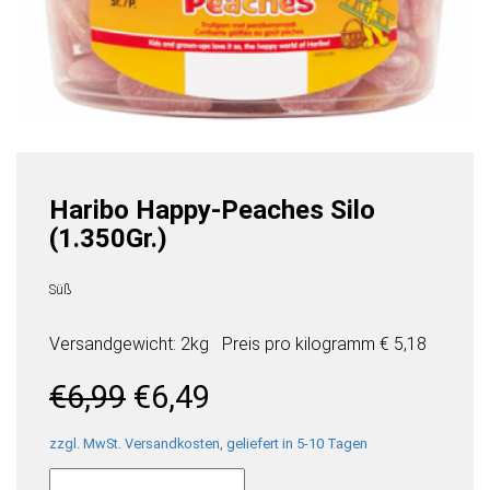
Haribo Happy-Peaches Silo
(1.350Gr.)
Süß
Versandgewicht: 2kg
Preis pro
kilogramm
€ 5,18
Ursprünglicher
Aktueller
€
6,99
€
6,49
Preis
Preis
war:
ist:
zzgl. MwSt. Versandkosten, geliefert in 5-10 Tagen
Haribo
€6,99
€6,49.