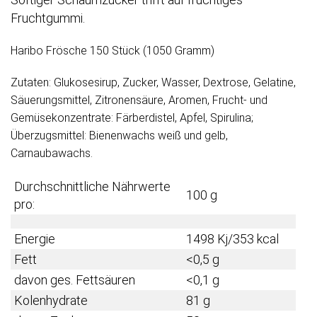
Fruchtgummi.
Haribo Frösche 150 Stück (1050 Gramm)
Zutaten: Glukosesirup, Zucker, Wasser, Dextrose, Gelatine,
Säuerungsmittel, Zitronensäure, Aromen, Frucht- und
Gemüsekonzentrate: Färberdistel, Apfel, Spirulina;
Überzugsmittel: Bienenwachs weiß und gelb,
Carnaubawachs.
Durchschnittliche Nährwerte
100 g
pro:
Energie
1498 Kj/353 kcal
Fett
<0,5 g
davon ges. Fettsäuren
<0,1 g
Kolenhydrate
81 g