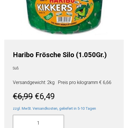
Haribo Frösche Silo (1.050Gr.)
Süß
Versandgewicht: 2kg
Preis pro
kilogramm
€ 6,66
Ursprünglicher
Aktueller
€
6,99
€
6,49
Preis
Preis
war:
ist:
zzgl. MwSt. Versandkosten, geliefert in 5-10 Tagen
Haribo
€6,99
€6,49.
Frösche