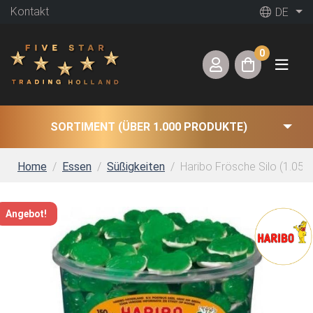
Kontakt
DE
0
SORTIMENT (ÜBER 1.000 PRODUKTE)
Home
Essen
Süßigkeiten
Haribo Frösche Silo (1.050G
Angebot!