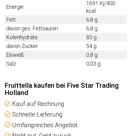
1691 Kj/400
Energie
kcal
Fett
6,8 g
davon ges. Fettsäuren
6,8 g
Kolenhydrate
83 g
davon Zucker
54 g
Eisweiß
0,8 g
Salz
0,03 g
Fruittella kaufen bei Five Star Trading
Holland
Kauf auf Rechnung
Schnelle Lieferung
Umfangreiches Angebot
Nicht gut, Geld zurück