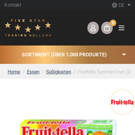
Kontakt
DE
0
SORTIMENT (ÜBER 1.000 PRODUKTE)
Home
Essen
Süßigkeiten
Fruittella Summer Fruit (20 