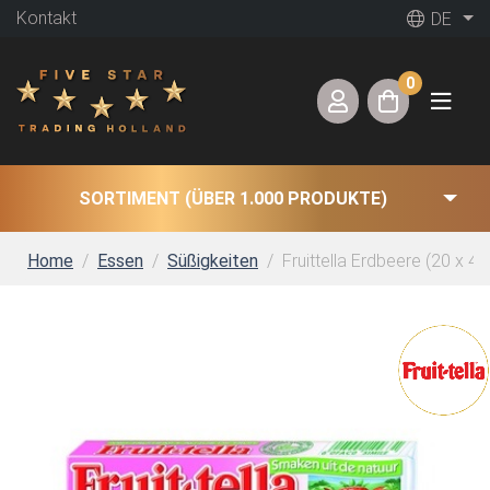
Kontakt
DE
0
SORTIMENT (ÜBER 1.000 PRODUKTE)
Home
Essen
Süßigkeiten
Fruittella Erdbeere (20 x 41