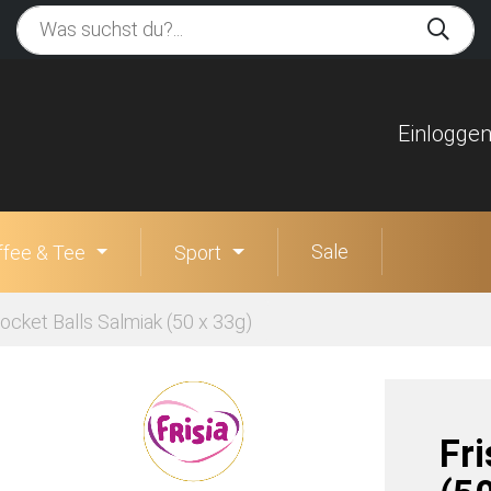
Einlogge
Sale
ffee & Tee
Sport
Rocket Balls Salmiak (50 x 33g)
Fri