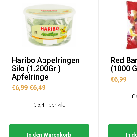
Haribo Appelringen
Red Ba
Silo (1.200Gr.)
(1000 G
Apfelringe
€
6,99
Ursprünglicher
Aktueller
€
6,99
€
6,49
Preis
Preis
€ 
war:
ist:
€ 5,41 per kilo
€6,99
€6,49.
In den Warenkorb
In d