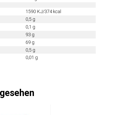
1590 KJ/374
kcal
0,5 g
0,1 g
93 g
69 g
0,5 g
0,01 g
ngesehen