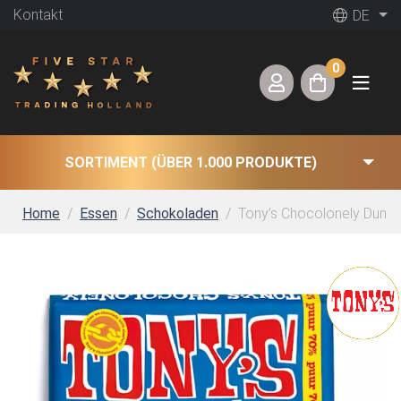
Kontakt
DE
0
SORTIMENT (ÜBER 1.000 PRODUKTE)
Home
Essen
Schokoladen
Tony’s Chocolonely Dunke