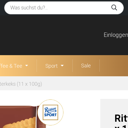
Einlogge
Sale
ffee & Tee
Sport
tterkeks (11 x 100g)
Ri