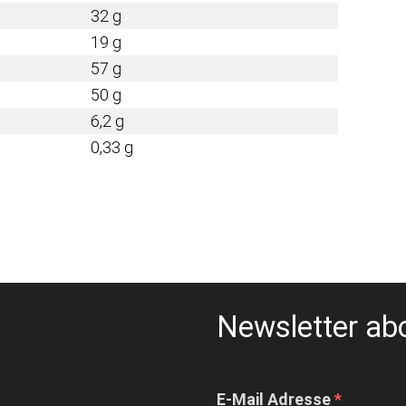
32 g
19 g
57 g
50 g
6,2 g
0,33 g
Newsletter ab
E-Mail Adresse
*