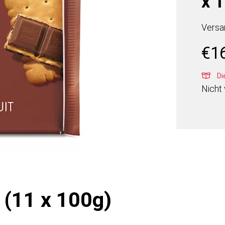
x 
Versa
€
1
Die
Nicht 
 (11 x 100g)