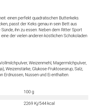
eit: einen perfekt quadratischen Butterkeks.
cken, passt der Keks genau in sein Bett aus
e Sünde, ihn zu essen. Neben dem Ritter Sport
h eine der vielen anderen köstlichen Schokoladen
 Vollmilchpulver, Weizenmehl, Magermilchpulver,
oja), Weizenstärke, Glukose-Fruktosesirup, Salz,
on Erdnüssen, Nüssen und Ei enthalten.
100 g
2269 Kj/544 kcal