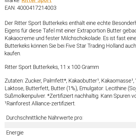
Marke:
Ritter Sport
EAN: 4000417214003
Der Ritter Sport Butterkeks enthält eine echte Besonderh
Eigens für diese Tafel mit einer Extraportion Butter geba
Kakaocreme und fester Milchschokolade. Es ist fast ein
Butterkeks können Sie bei Five Star Trading Holland auc
kaufen.
Ritter Sport Butterkeks, 11 x 100 Gramm
Zutaten: Zucker, Palmfett*, Kakaobutter¹, Kakaomasse¹,
Laktose, Butterfett, Butter (1%), Emulgator: Lecithine (S
Süßmolkenpulver. *Zertifiziert nachhaltig. Kann Spuren v
¹Rainforest Alliance-zertifiziert.
Durchschnittliche Nährwerte pro:
Energie