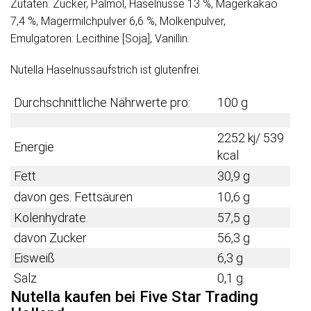
Zutaten: Zucker, Palmöl, Haselnüsse 13 %, Magerkakao
7,4 %, Magermilchpulver 6,6 %, Molkenpulver,
Emulgatoren: Lecithine [Soja], Vanillin.
Nutella Haselnussaufstrich ist glutenfrei.
Durchschnittliche Nährwerte pro:
100 g
2252 kj/ 539
Energie
kcal
Fett
30,9 g
davon ges. Fettsäuren
10,6 g
Kolenhydrate
57,5 g
davon Zucker
56,3 g
Eisweiß
6,3 g
Salz
0,1 g
Nutella kaufen bei Five Star Trading