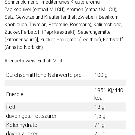
Sonnenblumenöl, mediterranes Kräuteraroma
[Molkepulver (enthält MILCH), Aromen (enthält MILCH),
Salz, Gewürze und Kräuter (enthält Zwiebeln, Basilikum,
Knoblauch, Thymian, Petersilie, Rosmarin), Kaliumchlorid,
Zucker, Farbstoff (Paprikaextrakt), Säuerungsmittel
(Zitronensäure)], Zucker, Emulgator (Lecithine), Farbstoff
(Annatto-Norbixin).
Allergiehinweis: Enthält Milch
Durchschnittliche Nährwerte pro:
100 g
1851 Kj/440
Energie
kcal
Fett
13 g
davon ges. Fettsäuren
1,5 g
Kolenhydrate
71 g
davon Zucker
7,1 g