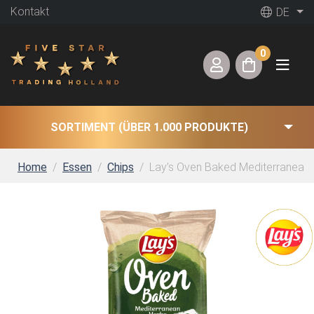
Kontakt
DE
0
SORTIMENT (ÜBER 1.000 PRODUKTE)
Home
Essen
Chips
Lay’s Oven Baked Mediterranean H