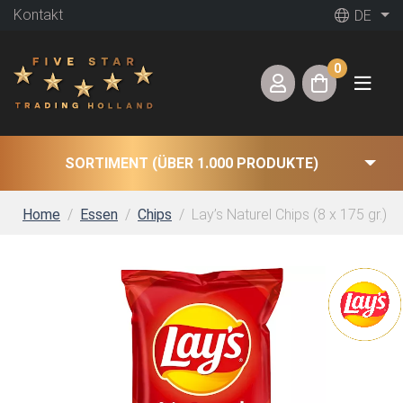
Kontakt
DE
0
SORTIMENT (ÜBER 1.000 PRODUKTE)
Home
Essen
Chips
Lay’s Naturel Chips (8 x 175 gr.)