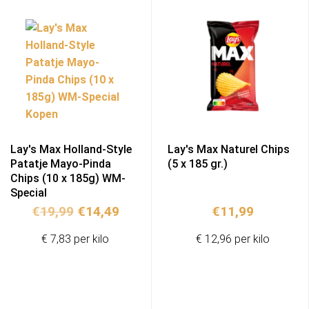
Lay's Max Holland-Style
Lay's Max Naturel Chips
Patatje Mayo-Pinda
(5 x 185 gr.)
Chips (10 x 185g) WM-
Special
Ursprünglicher
Aktueller
€
19,99
€
14,49
€
11,99
Preis
Preis
€ 7,83 per kilo
€ 12,96 per kilo
war:
ist:
€19,99
€14,49.