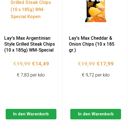
Lay's Max Argentinian
Lay's Max Cheddar &
Style Grilled Steak Chips
Onion Chips (10 x 185
(10 x 185g) WM-Special
gr.)
Ursprünglicher
Aktueller
Ursprünglic
Aktue
€
19,99
€
14,49
€
19,99
€
17,99
Preis
Preis
Preis
Preis
€ 7,83 per kilo
€ 9,72 per kilo
war:
ist:
war:
ist:
€19,99
€14,49.
€19,99
€17,9
In den Warenkorb
In den Warenkorb